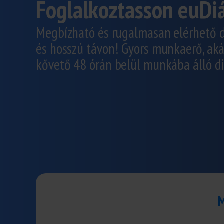
Foglalkoztasson euDi
Megbízható és rugalmasan elérhető 
és hosszú távon! Gyors munkaerő, aká
kővető 48 órán belül munkába álló d
M