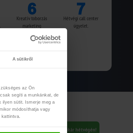
Kreatív toborzás
Hétvégi call center
.
marketing
ügyelet.
támogatás.
A sütikről
 szükséges az Ön
 csak segíti a munkánkat, de
ilyen sütit. Ismerje meg a
rmikor módosíthatja vagy
 kattintva.
en, éjszakára, hétköznapra vagy akár hétvégén!