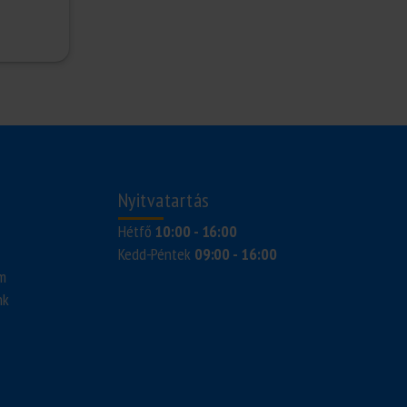
Nyitvatartás
Hétfő
10:00 - 16:00
Kedd-Péntek
09:00 - 16:00
am
nk