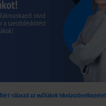
ákot!
diákmunkaerő rövid
r a szerződéskötést
iákok!
iért válaszd az euDiákok Iskolaszövetkezete