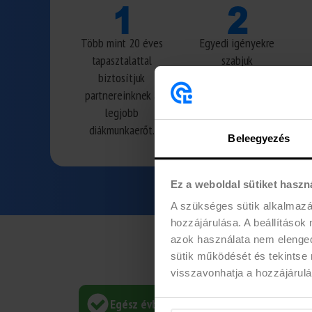
Több mint 20 éves
Egyedi igényekre
tapasztalattal
szabjuk
biztosítjuk
lehetőségeinket.
partnereinknek a
legjobb
diákmunkaerőt.
Beleegyezés
Ez a weboldal sütiket haszn
A szükséges sütik alkalmaz
hozzájárulása. A beállítások
azok használata nem elengedh
sütik működését és tekintse 
visszavonhatja a hozzájárulás
Egész évben tudunk diákot biztosítani cé