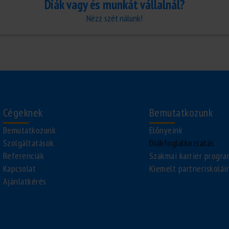
Diák vagy és munkát vállalnál?
Nézz szét nálunk!
Cégeknek
Bemutatkozunk
Bemutatkozunk
Előnyeink
Szolgáltatások
Diákfoglalkoztatás
Referenciák
Szakmai karrier progr
Kapcsolat
Kiemelt partneriskolái
Ajánlatkérés