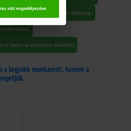
es süti engedélyezése
 szabadság, betegállomány, fizetett ünnepnap.
gozatos diákok.
k is fontos az utánpótlás kinevelés!
k a legjobb munkaerőt, hanem a
engetjük.