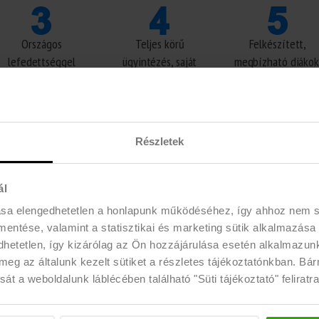
Országos
Teljes körű
Felkészített,
lefedettséggel
ügyintézés, saját
megbízható diákok
rendelkezünk.
applikációval,
dedikált
kapcsolattartóval.
Részletek
ál
ása elengedhetetlen a honlapunk működéséhez, így ahhoz nem
 mentése, valamint a statisztikai és marketing sütik alkalmazása
etetlen, így kizárólag az Ön hozzájárulása esetén alkalmazunk 
meg az általunk kezelt sütiket a részletes tájékoztatónkban. Bá
Szolgáltatásaink előnyei
át a weboldalunk láblécében található "Süti tájékoztató" feliratra
ge számára rövid- és hosszútávon bármilyen időszakra – napközb