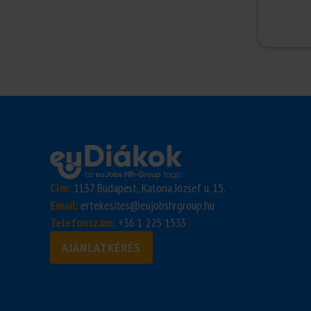
Cím:
1137 Budapest, Katona József u. 15.
Email:
ertekesites@eujobshrgroup.hu
Telefonszám:
+36 1 225 1533
AJÁNLATKÉRÉS