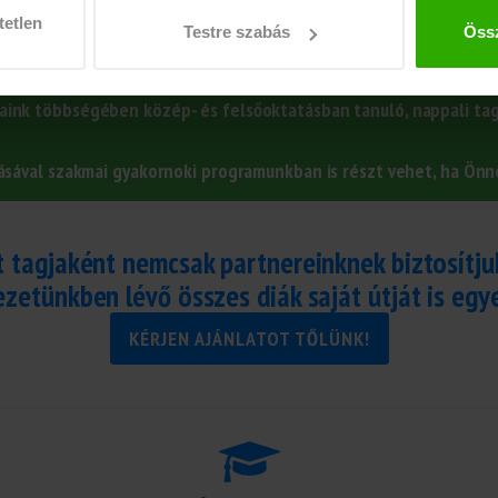
tetlen
Testre szabás
Össz
sak a ledolgozott munkaórák után kell fizetnie. Ezen felül nincs
jaink többségében közép- és felsőoktatásban tanuló, nappali ta
ával szakmai gyakornoki programunkban is részt vehet, ha Önne
 tagjaként nemcsak partnereinknek biztosítju
zetünkben lévő összes diák saját útját is egy
KÉRJEN AJÁNLATOT TŐLÜNK!