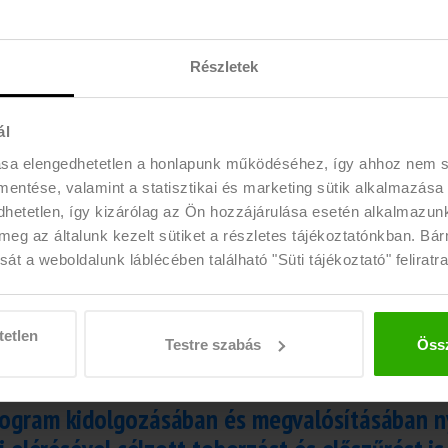
lgatókkal való
A programban részt vevő
A cégek fiat
Részletek
, így a cégek
diákok motiváltak és
tehetségek
iós terhei
elkötelezettek, hiszen
meg és formá
ál
sökkennek.
önkéntesen jelentkeznek, és
igényeik sze
céljuk, hogy bizonyítsanak
éven át, párh
ása elengedhetetlen a honlapunk működéséhez, így ahhoz nem
leendő munkáltatójuknak.
tagozatos t
 mentése, valamint a statisztikai és marketing sütik alkalmazása
etetlen, így kizárólag az Ön hozzájárulása esetén alkalmazunk 
meg az általunk kezelt sütiket a részletes tájékoztatónkban. Bá
át a weboldalunk láblécében található "Süti tájékoztató" feliratra
tetlen
Testre szabás
Össz
ogram kidolgozásában és megvalósításában n