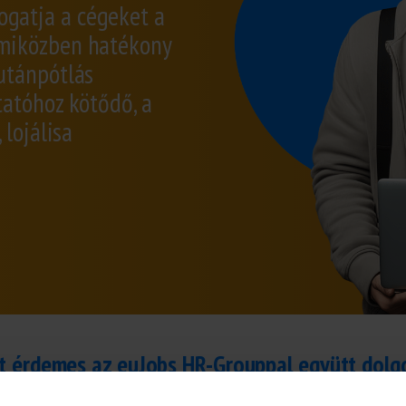
gatja a cégeket a
 miközben hatékony
utánpótlás
tatóhoz kötődő, a
 lojálisa
t érdemes az euJobs HR-Grouppal együtt dolg