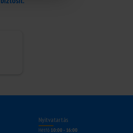
biztosít.
Nyitvatartás
Hétfő
10:00 - 16:00