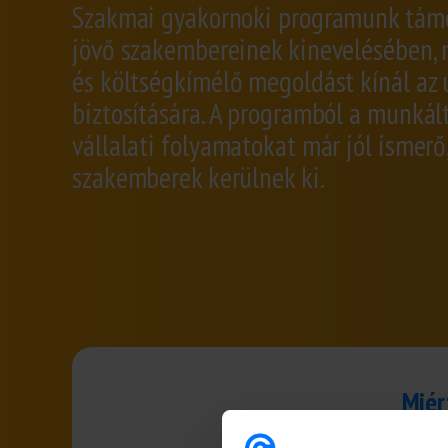
Szakmai gyakornoki programunk támo
jövő szakembereinek kinevelésében,
és költségkímélő megoldást kínál az 
biztosítására. A programból a munkál
vállalati folyamatokat már jól ismerő,
szakemberek kerülnek ki.
Miér