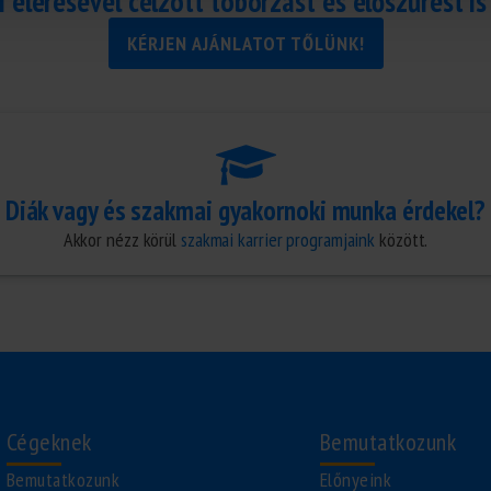
i elérésével célzott toborzást és előszűrést is 
KÉRJEN AJÁNLATOT TŐLÜNK!
Diák vagy és szakmai gyakornoki munka érdekel?
Akkor nézz körül
szakmai karrier programjaink
között.
Cégeknek
Bemutatkozunk
Bemutatkozunk
Előnyeink